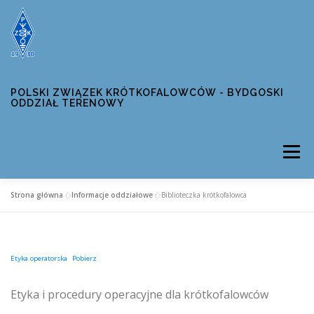
Przejdź
do
treści
POLSKI ZWIĄZEK KRÓTKOFALOWCÓW - BYDGOSKI
ODDZIAŁ TERENOWY
Menu
Strona główna
»
Informacje oddziałowe
»
Biblioteczka krótkofalowca
AKTUALNOŚCI
WŁADZE OT04
INFORMACJE ODDZIAŁOWE
ZAWODY UMB
Etyka operatorska
Pobierz
Etyka i procedury operacyjne dla krótkofalowców
DYPLOMY
KONTAKT
BEZPIECZEŃSTWO