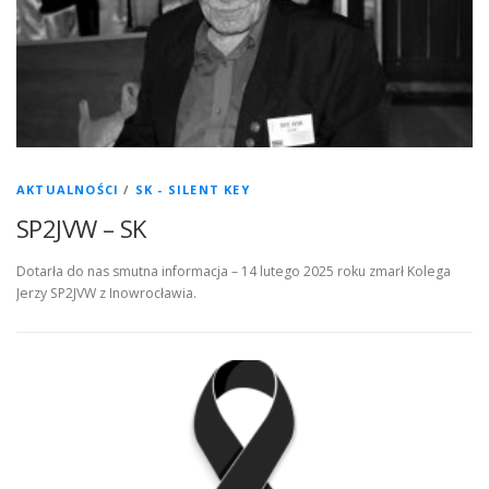
AKTUALNOŚCI
/
SK - SILENT KEY
SP2JVW – SK
Dotarła do nas smutna informacja – 14 lutego 2025 roku zmarł Kolega
Jerzy SP2JVW z Inowrocławia.