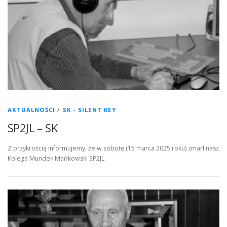
AKTUALNOŚCI
/
SK - SILENT KEY
SP2JL – SK
Z przykrością informujemy, że w sobotę (15 marca 2025 roku) zmarł nasz
Kolega Mundek Mańkowski SP2JL.