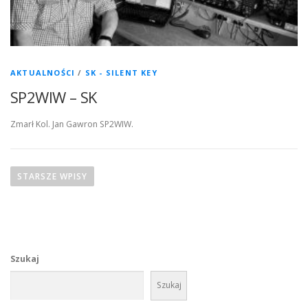
AKTUALNOŚCI
/
SK - SILENT KEY
SP2WIW – SK
Zmarł Kol. Jan Gawron SP2WIW.
N
a
STARSZE WPISY
w
i
g
a
Szukaj
c
j
Szukaj
a