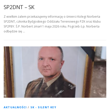
SP2DNT – SK
Z wielkim żalem przekazujemy informację o śmierci Kolegi Norberta
SP2DNT, członka Bydgoskiego Oddziału Terenowego PZK oraz klubu
SP2PBY. Ś.P. Norbert zmarł 1 maja 2026 roku. Pogrzeb ś.p. Norberta
odbędzie się …
AKTUALNOŚCI
/
SK - SILENT KEY