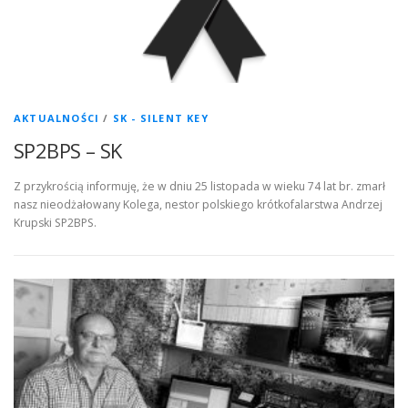
AKTUALNOŚCI
/
SK - SILENT KEY
SP2BPS – SK
Z przykrością informuję, że w dniu 25 listopada w wieku 74 lat br. zmarł
nasz nieodżałowany Kolega, nestor polskiego krótkofalarstwa Andrzej
Krupski SP2BPS.