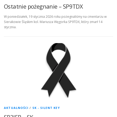
Ostatnie pożegnanie – SP9TDX
W poniedziałek, 19 stycznia 2026 roku pożegnaliśmy na cmentarzu w
Sierakowie Śląskim kol. Mariusza Węgorka SP9TDX, który zmarł 14
stycznia.
AKTUALNOŚCI
/
SK - SILENT KEY
SP2JEB – SK