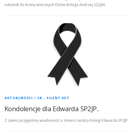
odszedł do krainy wiecznych DXów Kolega Andrzej SQ2JAI.
AKTUALNOŚCI
/
SK - SILENT KEY
Kondolencje dla Edwarda SP2JP.
Z żalem przyjęliśmy wiadomość o śmierci siostry Kolegi Edwarda SP2JP.