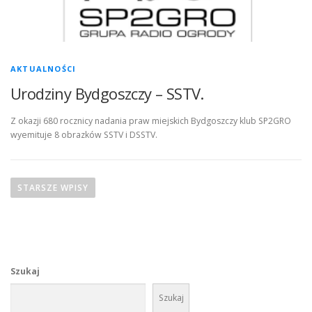
AKTUALNOŚCI
Urodziny Bydgoszczy – SSTV.
Z okazji 680 rocznicy nadania praw miejskich Bydgoszczy klub SP2GRO
wyemituje 8 obrazków SSTV i DSSTV.
N
a
STARSZE WPISY
w
i
g
a
Szukaj
c
j
Szukaj