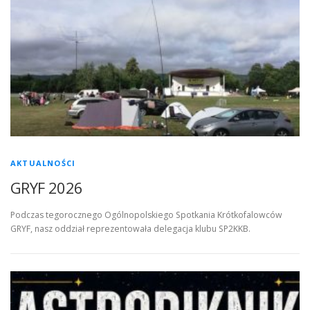
AKTUALNOŚCI
GRYF 2026
Podczas tegorocznego Ogólnopolskiego Spotkania Krótkofalowców
GRYF, nasz oddział reprezentowała delegacja klubu SP2KKB.