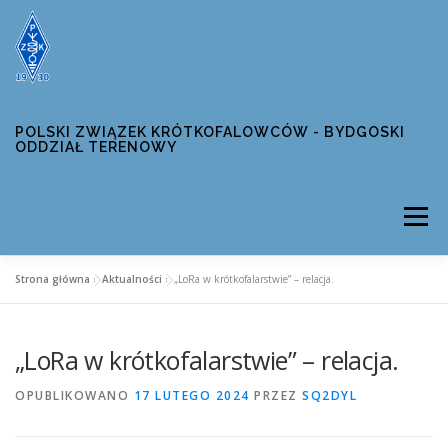
Przejdź
do
treści
POLSKI ZWIĄZEK KRÓTKOFALOWCÓW - BYDGOSKI
ODDZIAŁ TERENOWY
Menu
Strona główna
»
Aktualności
»
„LoRa w krótkofalarstwie” – relacja.
AKTUALNOŚCI
WŁADZE OT04
„LoRa w krótkofalarstwie” – relacja.
INFORMACJE ODDZIAŁOWE
ZAWODY UMB
OPUBLIKOWANO
17 LUTEGO 2024
PRZEZ
SQ2DYL
DYPLOMY
KONTAKT
BEZPIECZEŃSTWO