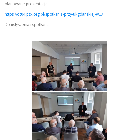
planowane prezentacje:
https://ot04.pzk.org.pl/spotkania-przy-ul-gdanskiej-w…/
Do usłyszenia i spotkania!