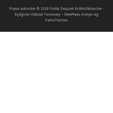
Prawa autorskie © 2026 Polski Związek Krótkofalowców -
Bydgoski Oddział Terenowy
–
OnePress
motyw wg
FameThemes