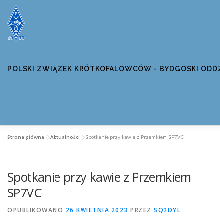
Przejdź
do
treści
POLSKI ZWIĄZEK KRÓTKOFALOWCÓW - BYDGOSKI ODD
Strona główna
»
Aktualności
»
Spotkanie przy kawie z Przemkiem SP7VC
AKTUALNOŚCI
WŁADZE OT04
INFORMACJE ODDZ
Spotkanie przy kawie z Przemkiem
ZAWODY UMB
DYPLOMY
KONTAKT
BEZPIEC
SP7VC
OPUBLIKOWANO
26 KWIETNIA 2023
PRZEZ
SQ2DYL