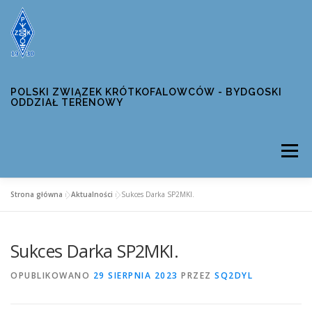
Przejdź
do
treści
POLSKI ZWIĄZEK KRÓTKOFALOWCÓW - BYDGOSKI
ODDZIAŁ TERENOWY
Menu
Strona główna
»
Aktualności
»
Sukces Darka SP2MKI.
AKTUALNOŚCI
WŁADZE OT04
Sukces Darka SP2MKI.
INFORMACJE ODDZIAŁOWE
ZAWODY UMB
OPUBLIKOWANO
29 SIERPNIA 2023
PRZEZ
SQ2DYL
DYPLOMY
KONTAKT
BEZPIECZEŃSTWO